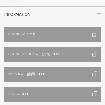
結婚指輪
金・プラチナ買取り
会社概要
INFORMATION
ブランドリスト
金属アレルギーお悩み相談
店舗情報
ご来店予約
LUCIR-K SITE
オーダーメイド専用サイト
プロポーズ相談室
お客様の声
カタログ請求
LUCIR-K BRIDAL 浜松 SITE
SORA
お問い合わせ
よくあるご質問
セットリング
プライバシーポリシー
ETERNAL 静岡 SITE
エタニティリング
TIARA SITE
婚約ネックレス