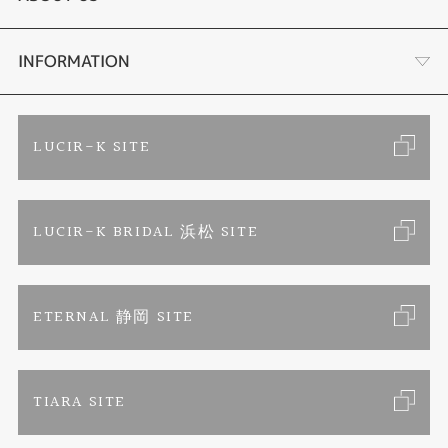
結婚指輪
金・プラチナ買取り
会社概要
INFORMATION
ブランドリスト
金属アレルギーお悩み相談
店舗情報
ご来店予約
LUCIR-K SITE
オーダーメイド専用サイト
プロポーズ相談室
お客様の声
カタログ請求
LUCIR-K BRIDAL 浜松 SITE
SORA
お問い合わせ
よくあるご質問
セットリング
プライバシーポリシー
ETERNAL 静岡 SITE
エタニティリング
TIARA SITE
婚約ネックレス