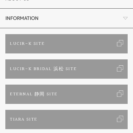
結婚指輪
金・プラチナ買取り
会社概要
INFORMATION
ブランドリスト
金属アレルギーお悩み相談
店舗情報
ご来店予約
LUCIR-K SITE
オーダーメイド専用サイト
プロポーズ相談室
お客様の声
カタログ請求
LUCIR-K BRIDAL 浜松 SITE
SORA
お問い合わせ
よくあるご質問
セットリング
プライバシーポリシー
ETERNAL 静岡 SITE
エタニティリング
TIARA SITE
婚約ネックレス