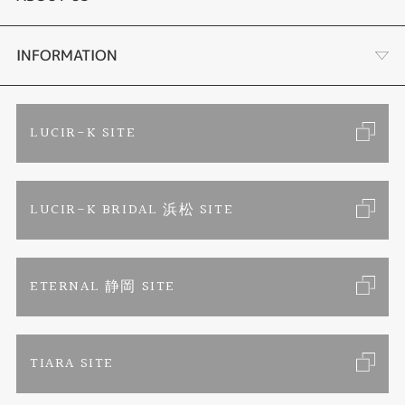
結婚指輪
金・プラチナ買取り
会社概要
INFORMATION
ブランドリスト
金属アレルギーお悩み相談
店舗情報
ご来店予約
LUCIR-K SITE
オーダーメイド専用サイト
プロポーズ相談室
お客様の声
カタログ請求
LUCIR-K BRIDAL 浜松 SITE
SORA
お問い合わせ
よくあるご質問
セットリング
プライバシーポリシー
ETERNAL 静岡 SITE
エタニティリング
TIARA SITE
婚約ネックレス