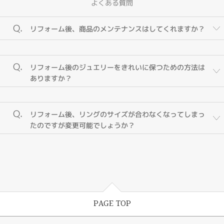
よくある質問
Q.
リフォーム後、商品のメンテナンスはしてくれますか？
A.
はい、いつでも何回でもメンテナンスにお立ち寄りくださ
Q.
リフォーム後のジュエリーをきれいに保つための方法は
い。
ありますか？
ETERNALは一生涯お客様に寄り添っていけるよう「一生涯保証」
対応になっています。ジュエリーをキレイに保っていただく為
A.
ジュエリーの状態に合わせたお磨きや洗浄などのメンテナ
に、また長く良い状態でご使用いただくために、ジュエリーの健
Q.
リフォーム後、リングのサイズが合わなくなってしまっ
ンスを致します。
康診断を行っております。定期的ジュエリー相談会も実施してお
たのですが変更可能でしょうか？
りますにので、是非お気軽にご利用くださいませ。
専門店での定期的なクリーニングをオススメします。当社には専
門にコンシェルジュと職員が在籍しておりますので、安心してお
A.
再びお客様のお指に合うサイズに無料サービスにてお仕立
任せいただけます。ジュエリーにもよりますが、15分から30分
て致します。
程で超音波洗浄とお磨きのクリーニングが出来ます。お気軽にお
立ち寄り下さい。
想い出の詰まったジュエリーを長くご愛用して頂くために、ルシ
ルケイでは、リフォームしたジュエリーのサイズ直しはサービス
で承っております。
PAGE TOP