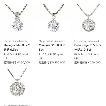
My precious diamond Necklace
My precious diamond Necklace
My precious diamond Necklace
Meregurade メレグ
Marquis マーキス 0.
Entourage アントラ
ラデ 0.3ct
3ct
ージュ 0.3ct
Pt 0.3ct H SI2 good
Pt 0.3ct H SI2 good
Pt 0.3ct H SI2 good
UP
UP
UP
鑑別書付き￥250,000
鑑別書付き￥250,000
鑑別書付き￥260,000
My precious diamond Necklace