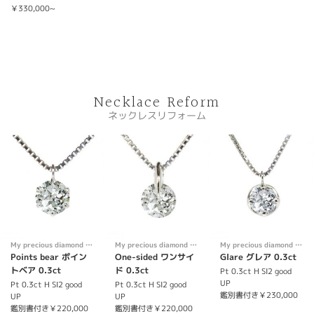
￥330,000~
Necklace Reform
ネックレスリフォーム
My precious diamond Necklace
My precious diamond Necklace
My precious diamond Necklace
Points bear ポイン
One-sided ワンサイ
Glare グレア 0.3ct
トベア 0.3ct
ド 0.3ct
Pt 0.3ct H SI2 good
UP
Pt 0.3ct H SI2 good
Pt 0.3ct H SI2 good
鑑別書付き￥230,000
UP
UP
鑑別書付き￥220,000
鑑別書付き￥220,000