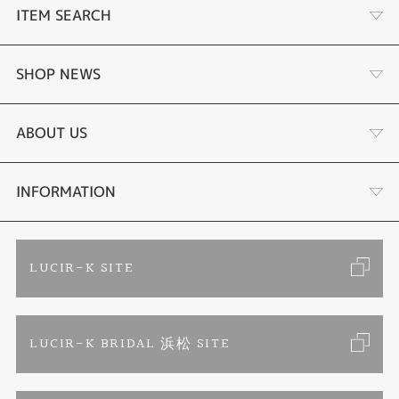
ITEM SEARCH
商品一覧
SHOP NEWS
婚約指輪
リフォーム
ABOUT US
結婚指輪
金・プラチナ買取り
会社概要
INFORMATION
ブランドリスト
金属アレルギーお悩み相談
店舗情報
ご来店予約
LUCIR-K SITE
オーダーメイド専用サイト
プロポーズ相談室
お客様の声
カタログ請求
LUCIR-K BRIDAL 浜松 SITE
SORA
お問い合わせ
よくあるご質問