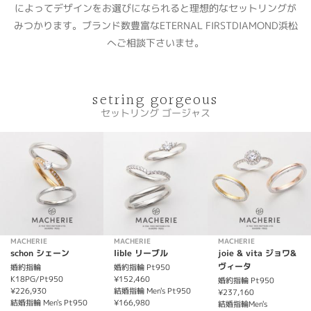
によってデザインをお選びになられると理想的なセットリングが
みつかります。ブランド数豊富なETERNAL FIRSTDIAMOND浜松
へご相談下さいませ。
setring gorgeous
セットリング ゴージャス
MACHERIE
MACHERIE
MACHERIE
schon シェーン
lible リーブル
joie & vita ジョワ&
ヴィータ
婚約指輪
婚約指輪 Pt950
K18PG/Pt950
¥152,460
婚約指輪 Pt950
¥226,930
結婚指輪 Men's Pt950
¥237,160
結婚指輪 Men's Pt950
¥166,980
結婚指輪Men's