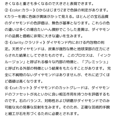
きくなると重さも多くなるので大きさと表現できます。
②《color:カラー》DからはじまりZまで色味の判定があります。
Kカラーを境に色味が黄味がかって見える。ほとんどの宝石品質
のダイヤモンドの色評価は、無色が基準となります。これらの色
の違いは多くの場合たいへん微妙でこうした差異は、ダイヤモン
ドの品質と価格に非常に大きな違いを生みます。
③《clarity:クラリティ》ダイヤモンド内における内包物の判
定。天然ダイヤモンドは、炭素が強烈な熱と地球深部の圧力にさ
らされた結果としてできたものです。 このプロセスは、「インク
ルージョン」と呼ばれる様々な内部の特徴と、「ブレミッシュ」
と呼ばれる外部の特徴という結果をもたらすことがあります。 完
全に不純物のないダイヤモンドはありませんが、それに近づくほ
ど価値は高くなります。
④《cut:カット》ダイヤモンドのカットグレードは、ダイヤモン
ドのファセットが光といかに良い相互作用を持つかを評価するも
のです。石のバランス、対称性および研磨がダイヤモンドでのみ
可能な光の見事な反射を生みます。そのため、正確な芸術的手腕
と細工が石を形づくるために必要とされます。