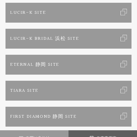
ブランドリスト
金属アレルギーお悩み相談
店舗情報
ご来店予約
LUCIR-K SITE
オーダーメイド専用サイト
プロポーズ相談室
お客様の声
カタログ請求
LUCIR-K BRIDAL 浜松 SITE
SORA
お問い合わせ
よくあるご質問
セットリング
プライバシーポリシー
ETERNAL 静岡 SITE
エタニティリング
TIARA SITE
婚約ネックレス
FIRST DIAMOND 静岡 SITE
真珠ネックレス