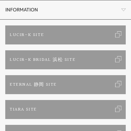
結婚指輪
金・プラチナ買取り
会社概要
INFORMATION
ブランドリスト
金属アレルギーお悩み相談
店舗情報
ご来店予約
LUCIR-K SITE
オーダーメイド専用サイト
プロポーズ相談室
お客様の声
カタログ請求
LUCIR-K BRIDAL 浜松 SITE
SORA
お問い合わせ
よくあるご質問
セットリング
プライバシーポリシー
ETERNAL 静岡 SITE
エタニティリング
TIARA SITE
婚約ネックレス