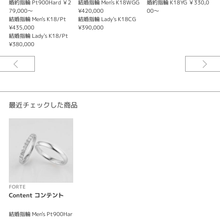
婚約指輪 Pt900Hard ￥2
結婚指輪 Men's K18WGG
婚約指輪 K18YG ￥330,0
婚
・K18PG ピンクゴールド
79,000～
¥420,000
00～
0
・K18PWG プレミアムホワイトゴールド
結婚指輪 Men's K18/Pt
結婚指輪 Lady's K18CG
結
・K18CG シャンパンゴールド
¥435,000
¥390,000
d
・K18WPG ホワイティッシュピンクゴールド
結婚指輪 Lady's K18/Pt
結
¥380,000
r
・K18WGG ホワイティッシュグレーゴールド
・K18RG レッドゴールド
にて製作可能です。
鍛造で作る結婚指輪は後々、お子様のイニシャルや誕生石などを追加でき、
育てていけるリングです。
最近チェックした商品
FORTE
Content コンテント
結婚指輪 Men's Pt900Har