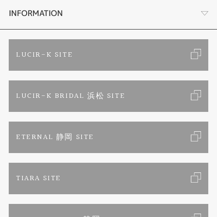
結婚指輪
金・プラチナ買取り
会社概要
INFORMATION
ブランドリスト
金属アレルギーお悩み相談
店舗情報
ご来店予約
LUCIR-K SITE
オーダーメイド専用サイト
プロポーズ相談室
お客様の声
カタログ請求
LUCIR-K BRIDAL 浜松 SITE
SORA
お問い合わせ
よくあるご質問
セットリング
プライバシーポリシー
ETERNAL 静岡 SITE
エタニティリング
TIARA SITE
婚約ネックレス