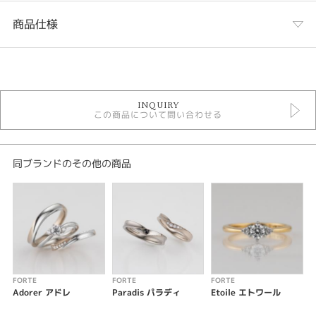
商品仕様
カテゴリ
FORTE ＞ 結婚指輪
INQUIRY
この商品について問い合わせる
性別
レディース
メンズ
同ブランドのその他の商品
紹介文
【Content】 コンテント
「幸せ」
永遠の幸せを願って10ピースのダイヤモンドをあしらった結婚指輪。
鍛造で作るリングは、強度があり、永く身に着ける結婚指輪にふさわしい製
法です。
FORTE
FORTE
FORTE
F
Adorer アドレ
Paradis パラディ
Etoile エトワール
素材はPt プラチナ
・K18YG イエローゴールド