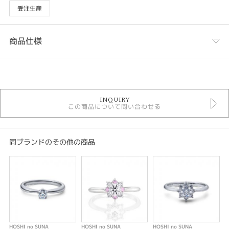
受注生産
商品仕様
カテゴリ
結婚指輪
INQUIRY
結婚指輪ゴージャス
この商品について問い合わせる
HOSI no SUNA
HOSI no SUNA ＞ 結婚指輪
性別
同ブランドのその他の商品
レディース
メンズ
デザインテイスト
結婚指輪 ゴージャス
HOSHI no SUNA
HOSHI no SUNA
HOSHI no SUNA
H