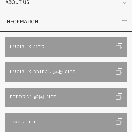
婚約指輪
リフォーム
ABOUT US
結婚指輪
金・プラチナ買取り
会社概要
INFORMATION
ブランドリスト
金属アレルギーお悩み相談
店舗情報
ご来店予約
LUCIR-K SITE
オーダーメイド専用サイト
プロポーズ相談室
お客様の声
カタログ請求
LUCIR-K BRIDAL 浜松 SITE
SORA
お問い合わせ
よくあるご質問
セットリング
プライバシーポリシー
ETERNAL 静岡 SITE
エタニティリング
TIARA SITE
婚約ネックレス