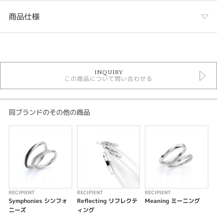
商品仕様
カテゴリ
結婚指輪
INQUIRY
結婚指輪ゴージャス
この商品について問い合わせる
RECIPIENT
RECIPIENT ＞ 結婚指輪
テイスト
同ブランドのその他の商品
結婚指輪シンプル
性別
レディース
メンズ
RECIPIENT
RECIPIENT
RECIPIENT
R
紹介文
Symphonies シンフォ
Reflecting リフレクテ
Meaning ミーニング
ニーズ
ィング