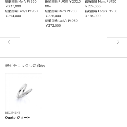
RECIPIENT〈レシピエント〉
結婚指輪 Men's Pt950
婚約指輪 Pt950 ￥232,0
結婚指輪 Men's Pt950
婚
Quote クォート
￥237,000
00~
￥224,000
0
結婚指輪 Lady's Pt950
結婚指輪 Men's Pt950
結婚指輪 Lady's Pt950
もし、この地球で与えられた時間が1時間しかないとしたら
￥214,000
￥228,000
￥184,000
その全てをあなたに捧げる
結婚指輪 Lady's Pt950
￥272,000
※価格は税込になります。
最近チェックした商品
RECIPIENT
Quote クォート