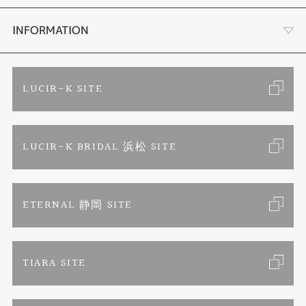
結婚指輪
金・プラチナ買取り
会社概要
INFORMATION
ブランドリスト
金属アレルギーお悩み相談
店舗情報
ご来店予約
LUCIR-K SITE
オーダーメイド専用サイト
プロポーズ相談室
お客様の声
カタログ請求
LUCIR-K BRIDAL 浜松 SITE
SORA
お問い合わせ
よくあるご質問
セットリング
プライバシーポリシー
ETERNAL 静岡 SITE
エタニティリング
TIARA SITE
婚約ネックレス