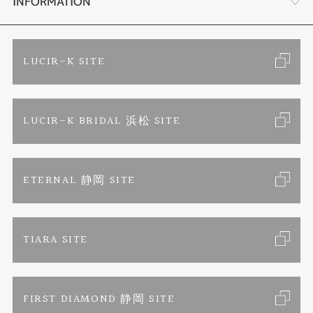
会社概要
INFORMATION
ブランドリスト
金属アレルギーお悩み相談
店舗情報
ご来店予約
LUCIR-K SITE
オーダーメイド専用サイト
プロポーズ相談室
お客様の声
カタログ請求
LUCIR-K BRIDAL 浜松 SITE
SORA
お問い合わせ
よくあるご質問
セットリング
プライバシーポリシー
ETERNAL 静岡 SITE
エタニティリング
TIARA SITE
婚約ネックレス
FIRST DIAMOND 静岡 SITE
真珠ネックレス