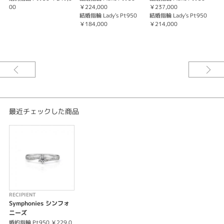
※婚約指輪のセンターダイヤモンドの価格は含まれておりません。
00
￥224,000
￥237,000
0
結婚指輪 Lady's Pt950
結婚指輪 Lady's Pt950
結
￥184,000
￥214,000
￥
結
￥
最近チェックした商品
RECIPIENT
Symphonies シンフォ
ニーズ
婚約指輪 Pt950 ￥229,0