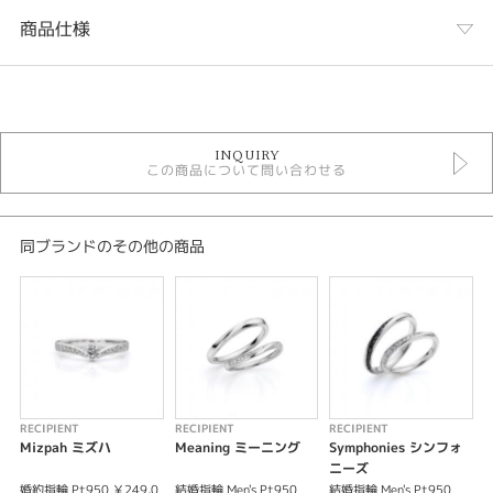
商品仕様
カテゴリ
婚約指輪
INQUIRY
婚約指輪ゴージャス
この商品について問い合わせる
RECIPIENT
RECIPIENT ＞ 婚約指輪
テイスト
同ブランドのその他の商品
婚約指輪ゴージャス
紹介文
RECIPIENT〈レシピエント〉
Symphonies シンフォニーズ
分け合って、分かち合うから
RECIPIENT
RECIPIENT
RECIPIENT
R
私たちはもっともっと幸せになっていく
Mizpah ミズハ
Meaning ミーニング
Symphonies シンフォ
S
ニーズ
※価格は税込になります。
婚約指輪 Pt950 ￥249,0
結婚指輪 Men's Pt950
結婚指輪 Men's Pt950
婚