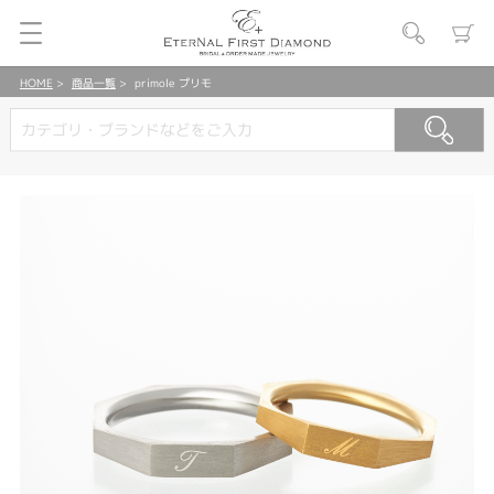
HOME
商品一覧
primole プリモ