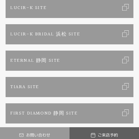
店舗情報
ご来店予約
LUCIR-K SITE
オーダーメイド専用サイト
プロポーズ相談室
お客様の声
カタログ請求
LUCIR-K BRIDAL 浜松 SITE
SORA
お問い合わせ
よくあるご質問
セットリング
プライバシーポリシー
ETERNAL 静岡 SITE
エタニティリング
TIARA SITE
婚約ネックレス
FIRST DIAMOND 静岡 SITE
真珠ネックレス
お問い合わせ
ご来店予約
ベビーリング
© ETERNAL. All Rights Reserved.