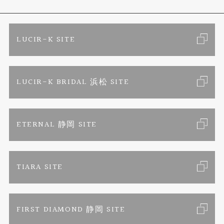
ブランドリスト
金属アレルギーお悩み相談
店舗情報
ご来店予約
LUCIR-K SITE
オーダーメイド専用サイト
プロポーズ相談室
お客様の声
カタログ請求
LUCIR-K BRIDAL 浜松 SITE
SORA
お問い合わせ
よくあるご質問
セットリング
プライバシーポリシー
ETERNAL 静岡 SITE
エタニティリング
TIARA SITE
婚約ネックレス
FIRST DIAMOND 静岡 SITE
真珠ネックレス