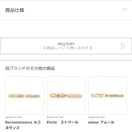
商品仕様
カテゴリ
結婚指輪
INQUIRY
結婚指輪アンティーク
この商品について問い合わせる
towa et toi
テイスト
同ブランドのその他の商品
結婚指輪アンティーク
性別
レディース
メンズ
デザインテイスト
towa et toi
towa et toi
towa et toi
t
Reconnaissance ルコ
Etoile エトワール
amour アムール
結婚指輪 アンティーク
ネサンス