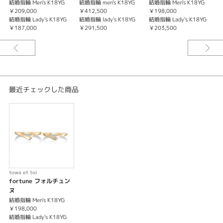
結婚指輪 Men's K18YG
結婚指輪 men's K18YG
結婚指輪 Men's K18YG
結
￥209,000
￥412,500
￥198,000
￥
紹介文
結婚指輪 Lady's K18YG
結婚指輪 lady's K18YG
結婚指輪 Lady's K18YG
結
￥187,000
￥291,500
￥203,500
￥
towa et toi〈トワエトワ〉
fortune 【フォルチュンヌ】
--運命--
※価格は税込になります。
最近チェックした商品
towa et toi
fortune フォルチュン
ヌ
結婚指輪 Men's K18YG
￥198,000
結婚指輪 Lady's K18YG