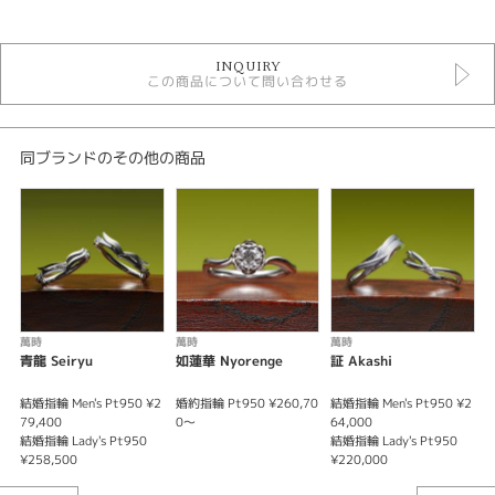
結婚指輪
INQUIRY
結婚指輪ゴージャス
この商品について問い合わせる
萬時
萬時 ＞ 結婚指輪
性別
同ブランドのその他の商品
レディース
メンズ
紹介文
富士山 ～一富士二鷹三茄子～
初夢に見ると縁起が良いとさる 一富士二鷹三茄子 より、日本を象徴する 富
萬時
萬時
萬時
士山 をデザインした結婚指輪です。お二人の左手の薬指に着けて頂きます
青龍 Seiryu
如蓮華 Nyorenge
証 Akashi
二
と、湖面に映った 逆さ富士 に見えます。幅広ながらも、抜群の着け心地を
誇る結婚指輪デザインです。
結婚指輪 Men's Pt950 ¥2
婚約指輪 Pt950 ¥260,70
結婚指輪 Men's Pt950 ¥2
結
79,400
0～
64,000
4
※価格は税込みになります。
結婚指輪 Lady's Pt950
結婚指輪 Lady's Pt950
結
（地金はK18WG・K18PG・K18YGに変更可能です）
¥258,500
¥220,000
¥