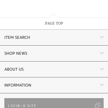
PAGE TOP
ITEM SEARCH
商品一覧
SHOP NEWS
婚約指輪
リフォーム
ABOUT US
結婚指輪
金・プラチナ買取り
会社概要
INFORMATION
ブランドリスト
金属アレルギーお悩み相談
店舗情報
ご来店予約
LUCIR-K SITE