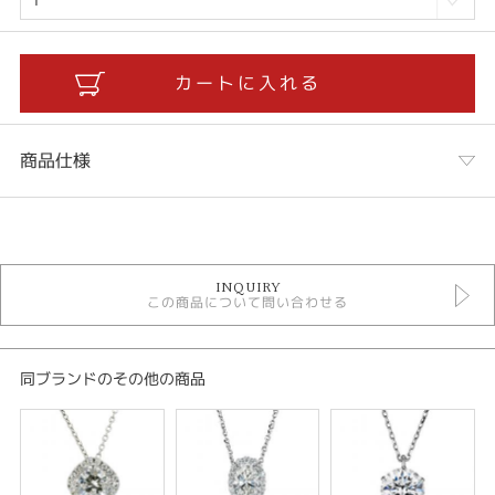
商品仕様
カテゴリ
1.0ct ラボグロウンダイヤモンドネックレス
INQUIRY
この商品について問い合わせる
紹介文
天然のダイヤモンドと同じ成分であるラボグロウンダイヤモンド。タイプ2a
と呼ばれる不純物を含まないピュアで美しい炭素の結晶として成長します。
同ブランドのその他の商品
格別な美しいラボグロウンダイヤモンド原石を用いて最高のカットを施した
ダイヤモンドです。
ダイヤモンド：1.0ctUP / EカラーUP / VS1UP / IC のダイヤモンドを使用
しております。