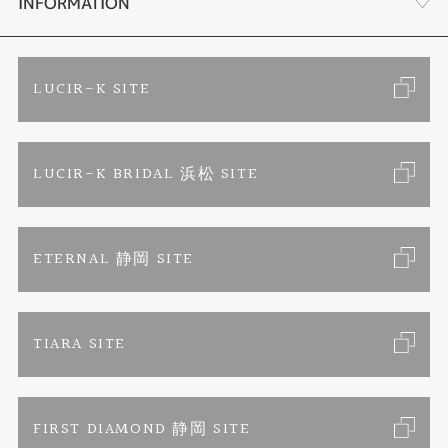
会社概要
INFORMATION
ブランドリスト
金属アレルギーお悩み相談
店舗情報
ご来店予約
LUCIR-K SITE
オーダーメイド専用サイト
プロポーズ相談室
お客様の声
カタログ請求
LUCIR-K BRIDAL 浜松 SITE
SORA
お問い合わせ
よくあるご質問
セットリング
プライバシーポリシー
ETERNAL 静岡 SITE
エタニティリング
TIARA SITE
婚約ネックレス
FIRST DIAMOND 静岡 SITE
真珠ネックレス