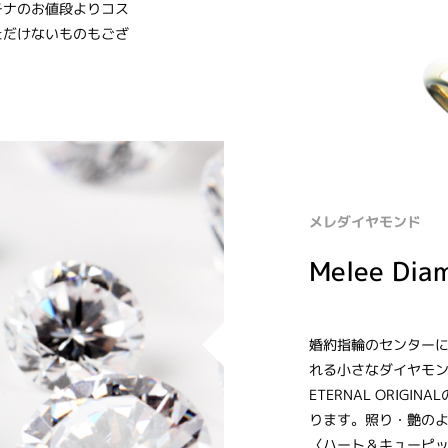
チナのお値段よりコス
ただけないものもござ
メレダイヤモンド
Melee Dia
婚約指輪のセンター
れる小さなダイヤモンド
ETERNAL ORI
ります。照り・艶のよ
〈ハート＆キューピ