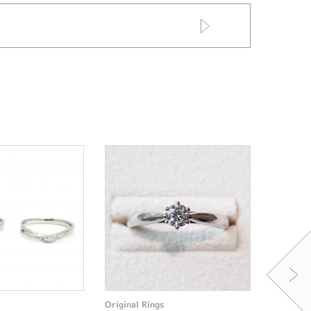
Original Rings
Original 