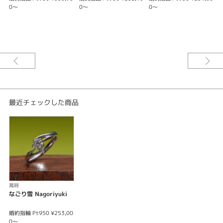
※価格は税込みになります。
0～
0～
0～
※価格にセンターダイヤの価格は含まれません。
（枠代のみ 0.27ct~033ct対応枠）
（地金はK18WG・K18PG・K18YGに変更可能です）
最近チェックした商品
萬時
なごり雪 Nagoriyuki
婚約指輪 Pt950 ¥253,00
0～