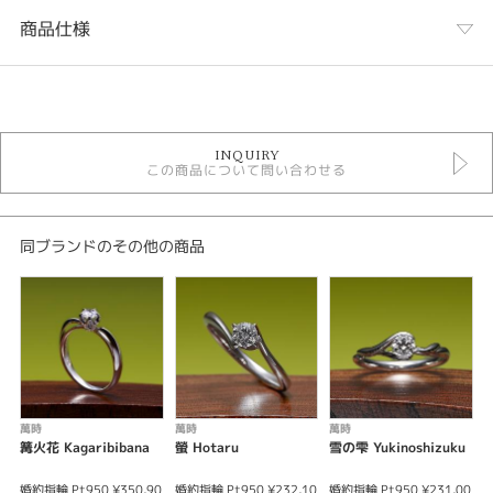
商品仕様
カテゴリ
婚約指輪
INQUIRY
婚約指輪キュート
この商品について問い合わせる
萬時
萬時 ＞ 婚約指輪
デザインテイスト
同ブランドのその他の商品
婚約指輪 キュート
紹介文
なごり雪 ～心に残る淡雪～
誓いの花言葉を持つなごり雪の花を、雪の結晶にも見える様に顕した婚約指
輪。５枚の花びらと花びらの間にあるプックリとした曜（よう）までをも、
萬時
萬時
萬時
表現したこだわりのデザインです。二つに分かれたアームは、誓いの言葉を
篝火花 Kagaribibana
螢 Hotaru
雪の雫 Yukinoshizuku
花
護ろうとする二人の両手を、顕しております。
婚約指輪 Pt950 ¥350,90
婚約指輪 Pt950 ¥232,10
婚約指輪 Pt950 ¥231,00
婚