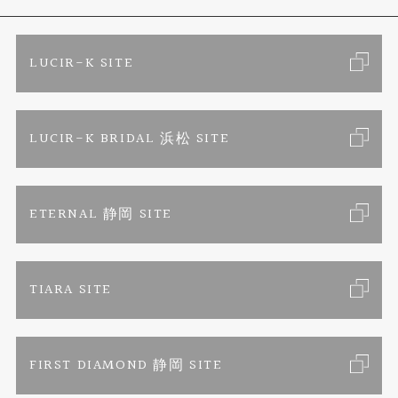
ブランドリスト
金属アレルギーお悩み相談
店舗情報
ご来店予約
LUCIR-K SITE
オーダーメイド専用サイト
プロポーズ相談室
お客様の声
カタログ請求
LUCIR-K BRIDAL 浜松 SITE
SORA
お問い合わせ
よくあるご質問
セットリング
プライバシーポリシー
ETERNAL 静岡 SITE
エタニティリング
TIARA SITE
婚約ネックレス
FIRST DIAMOND 静岡 SITE
真珠ネックレス