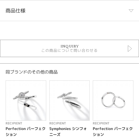
商品仕様
カテゴリ
結婚指輪
INQUIRY
結婚指輪ゴージャス
この商品について問い合わせる
RECIPIENT
RECIPIENT ＞ 結婚指輪
性別
同ブランドのその他の商品
レディース
メンズ
デザインテイスト
結婚指輪 ゴージャス
RECIPIENT
RECIPIENT
RECIPIENT
R
紹介文
Perfection パーフェク
Symphonies シンフォ
Perfection パーフェク
R
ション
ニーズ
ション