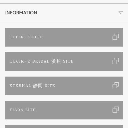
結婚指輪
金・プラチナ買取り
会社概要
INFORMATION
ブランドリスト
金属アレルギーお悩み相談
店舗情報
ご来店予約
LUCIR-K SITE
オーダーメイド専用サイト
プロポーズ相談室
お客様の声
カタログ請求
LUCIR-K BRIDAL 浜松 SITE
SORA
お問い合わせ
よくあるご質問
セットリング
プライバシーポリシー
ETERNAL 静岡 SITE
エタニティリング
TIARA SITE
婚約ネックレス