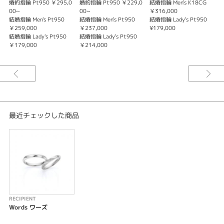
RECIPIENT〈レシピエント〉
婚約指輪 Pt950 ￥295,0
婚約指輪 Pt950 ￥229,0
結婚指輪 Men's K18CG
婚
Words ワーズ
00~
00~
￥316,000
0
結婚指輪 Men's Pt950
結婚指輪 Men's Pt950
結婚指輪 Lady's Pt950
言葉にするのは苦手だから、この指輪に想いを乗せて誓います
￥259,000
￥237,000
¥179,000
という思いの込められたシリーズです。
結婚指輪 Lady's Pt950
結婚指輪 Lady's Pt950
￥179,000
￥214,000
※価格は税込になります。
最近チェックした商品
RECIPIENT
Words ワーズ